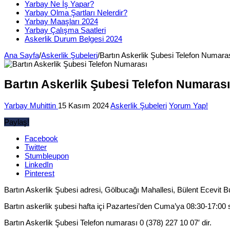
Yarbay Ne İş Yapar?
Yarbay Olma Şartları Nelerdir?
Yarbay Maaşları 2024
Yarbay Çalışma Saatleri
Askerlik Durum Belgesi 2024
Ana Sayfa
/
Askerlik Şubeleri
/
Bartın Askerlik Şubesi Telefon Numara
Bartın Askerlik Şubesi Telefon Numarası
Yarbay Muhittin
15 Kasım 2024
Askerlik Şubeleri
Yorum Yap!
Paylaş!
Facebook
Twitter
Stumbleupon
LinkedIn
Pinterest
Bartın Askerlik Şubesi adresi, Gölbucağı Mahallesi, Bülent Ecevit B
Bartın askerlik şubesi hafta içi Pazartesi’den Cuma’ya 08:30-17:00 sa
Bartın Askerlik Şubesi Telefon numarası 0 (378) 227 10 07′ dir.