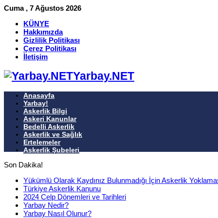
Cuma , 7 Ağustos 2026
KÜNYE
Hakkımızda
Gizlilik Politikası
Çerez Politikası
İletişim
Yarbay.NET
Anasayfa
Yarbay!
Askerlik Bilgi
Askeri Kanunlar
Bedelli Askerlik
Askerlik ve Sağlık
Ertelemeler
Askerlik Şubeleri
Son Dakika!
Yükümlü Olarak Kaydınız Bulunmadığı İçin Askerlik Yoklamas
Türkiye Askerlik Kanunu
2024 Celp Dönemleri ve Tarihleri
Yarbay Nedir?
Yarbay Nasıl Olunur?