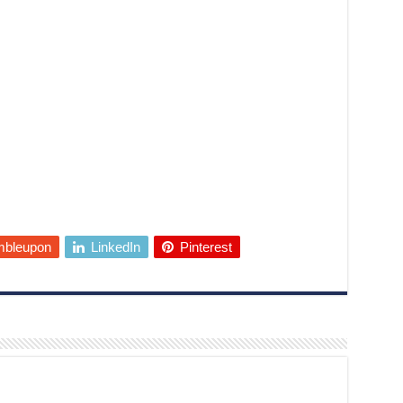
mbleupon
LinkedIn
Pinterest