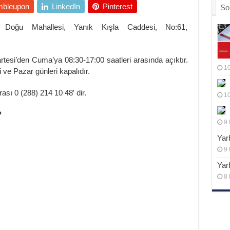
mbleupon
LinkedIn
Pinterest
So
i, Doğu Mahallesi, Yanık Kışla Caddesi, No:61,
zartesi’den Cuma’ya 08:30-17:00 saatleri arasında açıktır.
10
 ve Pazar günleri kapalıdır.
ası 0 (288) 214 10 48′ dir.
10
?
9 
Yar
9 
Yar
8 