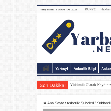
KÜNYE
Hakkım
PERŞEMBE , 6 AĞUSTOS 2026
Yarbay!
Askerlik Bilgi
Asker
Son Dakika!
Yükümlü Olarak Kaydınız B
Ana Sayfa
/
Askerlik Şubeleri
/
Kırklarel