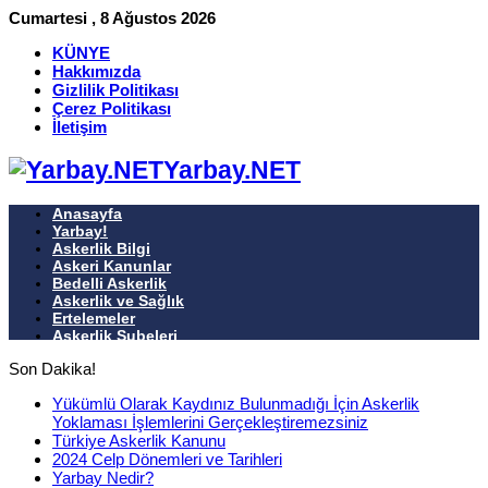
Cumartesi , 8 Ağustos 2026
KÜNYE
Hakkımızda
Gizlilik Politikası
Çerez Politikası
İletişim
Yarbay.NET
Anasayfa
Yarbay!
Askerlik Bilgi
Askeri Kanunlar
Bedelli Askerlik
Askerlik ve Sağlık
Ertelemeler
Askerlik Şubeleri
Son Dakika!
Yükümlü Olarak Kaydınız Bulunmadığı İçin Askerlik
Yoklaması İşlemlerini Gerçekleştiremezsiniz
Türkiye Askerlik Kanunu
2024 Celp Dönemleri ve Tarihleri
Yarbay Nedir?