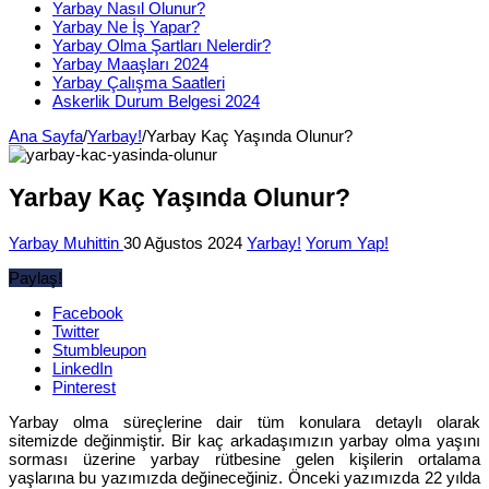
Yarbay Nasıl Olunur?
Yarbay Ne İş Yapar?
Yarbay Olma Şartları Nelerdir?
Yarbay Maaşları 2024
Yarbay Çalışma Saatleri
Askerlik Durum Belgesi 2024
Ana Sayfa
/
Yarbay!
/
Yarbay Kaç Yaşında Olunur?
Yarbay Kaç Yaşında Olunur?
Yarbay Muhittin
30 Ağustos 2024
Yarbay!
Yorum Yap!
Paylaş!
Facebook
Twitter
Stumbleupon
LinkedIn
Pinterest
Yarbay olma süreçlerine dair tüm konulara detaylı olarak
sitemizde değinmiştir. Bir kaç arkadaşımızın yarbay olma yaşını
sorması üzerine yarbay rütbesine gelen kişilerin ortalama
yaşlarına bu yazımızda değineceğiniz. Önceki yazımızda 22 yılda