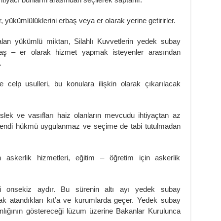
r, yükümlülüklerini erbaş veya er olarak yerine getirirler.
kalan yükümlü miktarı, Silahlı Kuvvetlerin yedek subay
erbaş – er olarak hizmet yapmak isteyenler arasından
.
 celp usulleri, bu konulara ilişkin olarak çıkarılacak
eslek ve vasıfları haiz olanların mevcudu ihtiyaçtan az
 bendi hükmü uygulanmaz ve seçime de tabi tutulmadan
askerlik hizmetleri, eğitim – öğretim için askerlik
ri onsekiz aydır. Bu sürenin altı ayı yedek subay
arak atandıkları kıt’a ve kurumlarda geçer. Yedek subay
lığının göstereceği lüzum üzerine Bakanlar Kurulunca