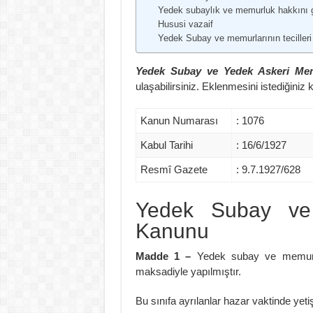
Yedek subaylık ve memurluk hakkını ga
Hususi vazaif
Yedek Subay ve memurlarının tecilleri
Yedek Subay ve Yedek Askeri Me
ulaşabilirsiniz. Eklenmesini istediğin
Kanun Numarası
: 1076
Kabul Tarihi
: 16/6/1927
Resmî Gazete
: 9.7.1927/628
Yedek Subay ve
Kanunu
Madde 1 –
Yedek subay ve memur s
maksadiyle yapılmıştır.
Bu sınıfa ayrılanlar hazar vaktinde yet