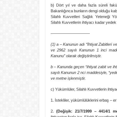
b) Dört yıl ve daha fazla süreli fakü
Bakanlığınca bunların dengi olduğu ka
Silahlı Kuvvetleri Sağlık Yeteneği Yö
Silahlı Kuvvetlerin ihtiyacı kadar yedek
——————————
(1) a – Kanunun adı “İhtiyat Zabitleri 
ve 2962 sayılı Kanunun 1 inci mad
Kanunu” olarak değiştirilmiştir.
b – Kanunda geçen “ihtiyat zabit ve iht
sayılı Kanunun 2 nci maddesiyle, “yed
ve metne işlenmiştir.
c) Yükümlüler, Silahlı Kuvvetlerin ihti
1. İstekliler, yükümlülüklerini erbaş – er 
2.
(Değişik: 21/7/1999 – 4414/1 
ihtiyaçtan fazla ise, Silahlı Kuvvetlerin