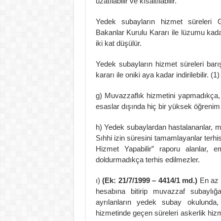
uzatılabilir ve kısaltılabilir.
Yedek subayların hizmet süreleri 
Bakanlar Kurulu Kararı ile lüzumu kada
iki kat düşülür.
Yedek subayların hizmet süreleri bar
kararı ile oniki aya kadar indirilebilir. (1)
g) Muvazzaflık hizmetini yapmadıkça, 1
esaslar dışında hiç bir yüksek öğrenim
h) Yedek subaylardan hastalananlar, muv
Sıhhi izin süresini tamamlayanlar terhi
Hizmet Yapabilir” raporu alanlar, e
doldurmadıkça terhis edilmezler.
ı)
(Ek: 21/7/1999 – 4414/1 md.)
En az 
hesabına bitirip muvazzaf subaylığ
ayrılanların yedek subay okulunda
hizmetinde geçen süreleri askerlik hiz