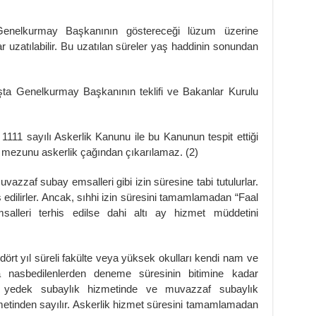
Genelkurmay Başkanının göstereceği lüzum üzerine
r uzatılabilir. Bu uzatılan süreler yaş haddinin sonundan
ışta Genelkurmay Başkanının teklifi ve Bakanlar Kurulu
111 sayılı Askerlik Kanunu ile bu Kanunun tespit ettiği
 mezunu askerlik çağından çıkarılamaz. (2)
azzaf subay emsalleri gibi izin süresine tabi tutulurlar.
s edilirler. Ancak, sıhhi izin süresini tamamlamadan “Faal
msalleri terhis edilse dahi altı ay hizmet müddetini
dört yıl süreli fakülte veya yüksek okulları kendi nam ve
a nasbedilenlerden deneme süresinin bitimine kadar
, yedek subaylık hizmetinde ve muvazzaf subaylık
metinden sayılır. Askerlik hizmet süresini tamamlamadan