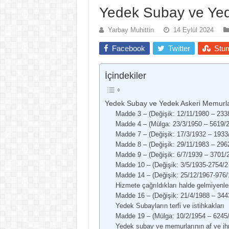
Yedek Subay ve Yed
Yarbay Muhittin
14 Eylül 2024
Facebook
Twitter
Stu
İçindekiler
Yedek Subay ve Yedek Askeri Memurl
Madde 3 – (Değişik: 12/11/1980 – 233
Madde 4 – (Mülga: 23/3/1950 – 5619/
Madde 7 – (Değişik: 17/3/1932 – 1933
Madde 8 – (Değişik: 29/11/1983 – 296
Madde 9 – (Değişik: 6/7/1939 – 3701/
Madde 10 – (Değişik: 3/5/1935-2754/2
Madde 14 – (Değişik: 25/12/1967-976/
Hizmete çağrıldıkları halde gelmiyenle
Madde 16 – (Değişik: 21/4/1988 – 344
Yedek Subayların terfi ve istihkakları
Madde 19 – (Mülga: 10/2/1954 – 6245
Yedek subay ve memurlarının af ve ihr