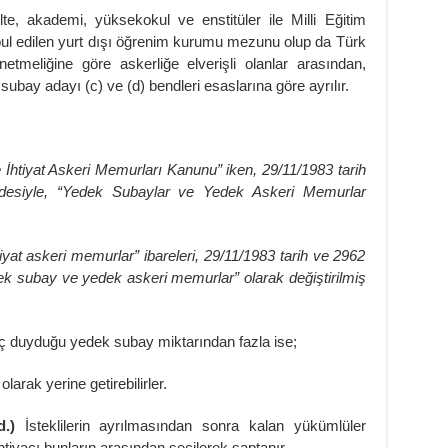
lte, akademi, yüksekokul ve enstitüler ile Milli Eğitim
bul edilen yurt dışı öğrenim kurumu mezunu olup da Türk
netmeliğine göre askerliğe elverişli olanlar arasından,
 subay adayı (c) ve (d) bendleri esaslarına göre ayrılır.
ve İhtiyat Askeri Memurları Kanunu” iken, 29/11/1983 tarih
desiyle, “Yedek Subaylar ve Yedek Askeri Memurlar
iyat askeri memurlar” ibareleri, 29/11/1983 tarih ve 2962
ek subay ve yedek askeri memurlar” olarak değiştirilmiş
yaç duyduğu yedek subay miktarından fazla ise;
olarak yerine getirebilirler.
md.)
İsteklilerin ayrılmasından sonra kalan yükümlüler
 ihtiyacı bunların arasından seçilerek saptanır.