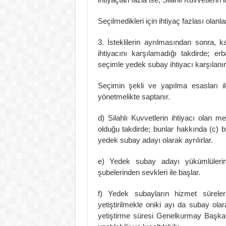
Seçilmedikleri için ihtiyaç fazlası olanla
3. İsteklilerin ayrılmasından sonra, 
ihtiyacını karşılamadığı takdirde; 
seçimle yedek subay ihtiyacı karşılanır
Seçimin şekli ve yapılma esasları ile
yönetmelikte saptanır.
d) Silahlı Kuvvetlerin ihtiyacı olan m
olduğu takdirde; bunlar hakkında (c)
yedek subay adayı olarak ayrılırlar.
e) Yedek subay adayı yükümlülerin 
şubelerinden sevkleri ile başlar.
f) Yedek subayların hizmet sürele
yetiştirilmekle oniki ayı da subay ol
yetiştirme süresi Genelkurmay Başkan