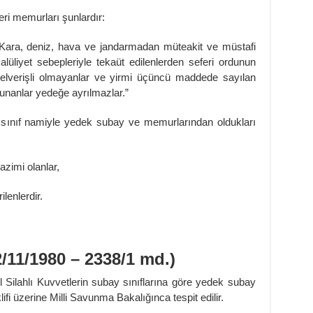
ri memurları şunlardır:
Kara, deniz, hava ve jandarmadan müteakit ve müstafi
lüliyet sebepleriyle tekaüt edilenlerden seferi ordunun
a elverişli olmayanlar ve yirmi üçüncü maddede sayılan
ulunanlar yedeğe ayrılmazlar.”
 sınıf namiyle yedek subay ve memurlarından oldukları
azimi olanlar,
lenlerdir.
/11/1980 – 2338/1 md.)
l Silahlı Kuvvetlerin subay sınıflarına göre yedek subay
fi üzerine Milli Savunma Bakalığınca tespit edilir.