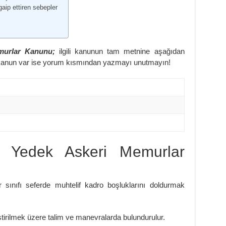
ip ettiren sebepler
murlar Kanunu;
ilgili kanunun tam metnine aşağıdan
iz kanun var ise yorum kısmından yazmayı unutmayın!
 Yedek Askeri Memurlar
ınıfı seferde muhtelif kadro boşluklarını doldurmak
iştirilmek üzere talim ve manevralarda bulundurulur.