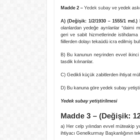
Madde 2 –
Yedek subay
ve yedek aske
A) (Değişik: 1/2/1930 – 1555/1 md.)
olanlardan yedeğe ayrılanlar “daimi ma
geri ve sabit hizmetlerinde istihdam
fiillerden dolayı tekaüdü icra edilmiş b
B) Bu kanunun neşrinden evvel ikinci
tasdik kılınanlar.
C) Gedikli küçük zabitlerden ihtiyat mül
D) Bu kanuna göre yedek subay yetiştiri
Yedek subay yetiştirilmesi
Madde 3 – (Değişik: 12
a) Her celp yılından evvel müteakip yı
ihtiyacı Genelkurmay Başkanlığının tekli