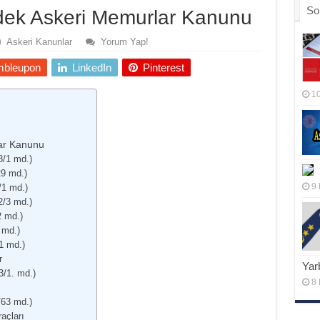
So
ek Askeri Memurlar Kanunu
Askeri Kanunlar
Yorum Yap!
mbleupon
LinkedIn
Pinterest
10
ar Kanunu
8/1 md.)
29 md.)
9 
/1 md.)
2/3 md.)
2 md.)
 md.)
1 md.)
r
Yar
3/1. md.)
8 
/63 md.)
açları